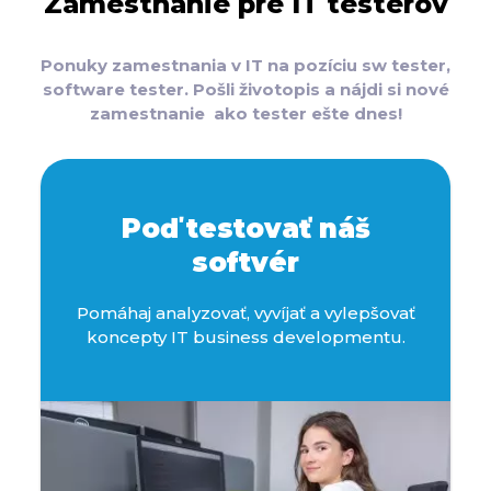
Zamestnanie pre IT testerov
Ponuky zamestnania v IT na pozíciu sw tester,
software tester. Pošli životopis a nájdi si nové
zamestnanie ako tester ešte dnes!
Poď testovať náš
softvér
Pomáhaj analyzovať, vyvíjať a vylepšovať
koncepty IT business developmentu.