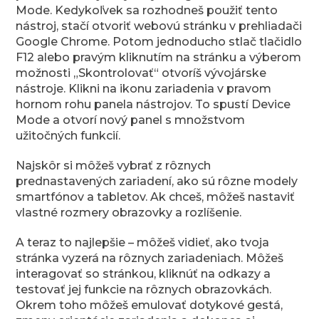
Mode. Kedykoľvek sa rozhodneš použiť tento
nástroj, stačí otvoriť webovú stránku v prehliadači
Google Chrome. Potom jednoducho stlač tlačidlo
F12 alebo pravým kliknutím na stránku a výberom
možnosti „Skontrolovať“ otvoríš vývojárske
nástroje. Klikni na ikonu zariadenia v pravom
hornom rohu panela nástrojov. To spustí Device
Mode a otvorí nový panel s množstvom
užitočných funkcií.
Najskôr si môžeš vybrať z rôznych
prednastavených zariadení, ako sú rôzne modely
smartfónov a tabletov. Ak chceš, môžeš nastaviť
vlastné rozmery obrazovky a rozlíšenie.
A teraz to najlepšie – môžeš vidieť, ako tvoja
stránka vyzerá na rôznych zariadeniach. Môžeš
interagovať so stránkou, kliknúť na odkazy a
testovať jej funkcie na rôznych obrazovkách.
Okrem toho môžeš emulovať dotykové gestá,