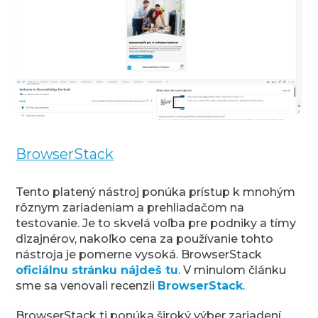
BrowserStack
Tento platený nástroj ponúka prístup k mnohým
rôznym zariadeniam a prehliadačom na
testovanie. Je to skvelá voľba pre podniky a tímy
dizajnérov, nakoľko cena za používanie tohto
nástroja je pomerne vysoká. BrowserStack
oficiálnu stránku nájdeš tu
. V minulom článku
sme sa venovali recenzii
BrowserStack
.
BrowserStack ti ponúka široký výber zariadení,