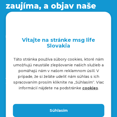
zaujíma, a objav naše
sociálne siete
Vitajte na stránke msg life
Slovakia
Táto stránka používa súbory cookies, ktoré nám
Kontakty
umožňujú neustále zlepšovanie našich služieb a
+421 232 221 454
pomáhajú nám v našom reklamnom úsilí. V
job.sk@msg.group
prípade, že si želáte udeliť nám súhlas s ich
Adresa spoločnosti
spracovaním prosím kliknite na ,,Súhlasím“. Viac
informácií nájdete na podstránke
cookies
.
Hraničná 18
821 05
Bratislava
Súhlasím