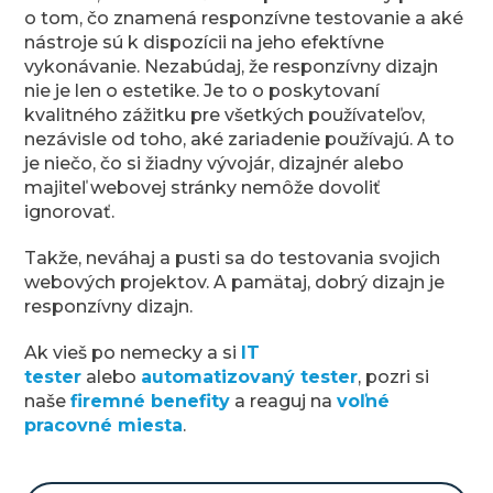
o tom, čo znamená responzívne testovanie a aké
nástroje sú k dispozícii na jeho efektívne
vykonávanie. Nezabúdaj, že responzívny dizajn
nie je len o estetike. Je to o poskytovaní
kvalitného zážitku pre všetkých používateľov,
nezávisle od toho, aké zariadenie používajú. A to
je niečo, čo si žiadny vývojár, dizajnér alebo
majiteľ webovej stránky nemôže dovoliť
ignorovať.
Takže, neváhaj a pusti sa do testovania svojich
webových projektov. A pamätaj, dobrý dizajn je
responzívny dizajn.
Ak vieš po nemecky a si
IT
tester
alebo
automatizovaný tester
, pozri si
naše
firemné benefity
a reaguj na
voľné
pracovné miesta
.