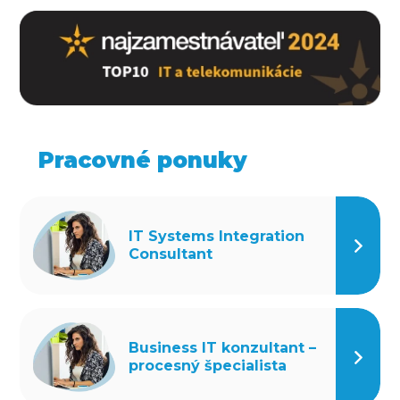
Pracovné ponuky
IT Systems Integration
Consultant
Business IT konzultant –
procesný špecialista