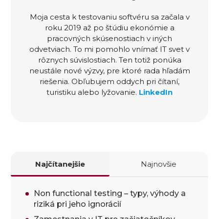
Moja cesta k testovaniu softvéru sa začala v
roku 2019 až po štúdiu ekonómie a
pracovných skúsenostiach v iných
odvetviach. To mi pomohlo vnímať IT svet v
rôznych súvislostiach. Ten totiž ponúka
neustále nové výzvy, pre ktoré rada hľadám
riešenia. Obľubujem oddych pri čítaní,
turistiku alebo lyžovanie.
LinkedIn
Najčítanejšie
Najnovšie
Non functional testing – typy, výhody a
riziká pri jeho ignorácií