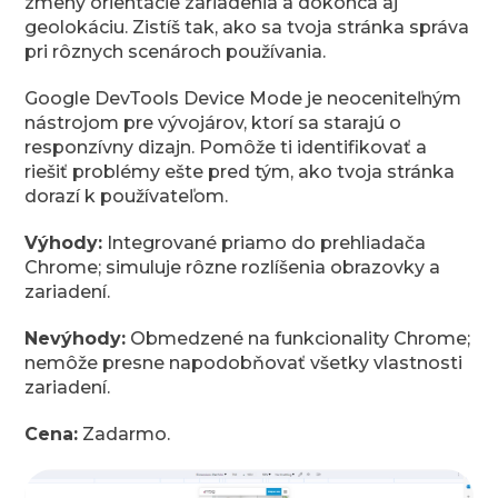
zmeny orientácie zariadenia a dokonca aj
geolokáciu. Zistíš tak, ako sa tvoja stránka správa
pri rôznych scenároch používania.
Google DevTools Device Mode je neoceniteľným
nástrojom pre vývojárov, ktorí sa starajú o
responzívny dizajn. Pomôže ti identifikovať a
riešiť problémy ešte pred tým, ako tvoja stránka
dorazí k používateľom.
Výhody:
Integrované priamo do prehliadača
Chrome; simuluje rôzne rozlíšenia obrazovky a
zariadení.
Nevýhody:
Obmedzené na funkcionality Chrome;
nemôže presne napodobňovať všetky vlastnosti
zariadení.
Cena:
Zadarmo.