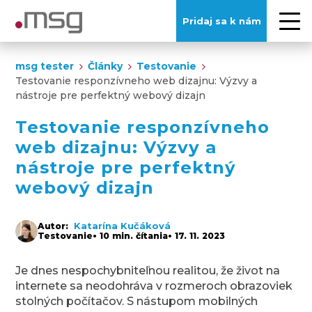
Pridaj sa k nám
msg tester
Články
Testovanie
Testovanie responzívneho web dizajnu: Výzvy a
nástroje pre perfektný webový dizajn
Testovanie responzívneho
web dizajnu: Výzvy a
nástroje pre perfektný
webový dizajn
Katarína Kučáková
Autor:
Testovanie
• 10 min. čítania
• 17. 11. 2023
Je dnes nespochybniteľnou realitou, že život na
internete sa neodohráva v rozmeroch obrazoviek
stolných počítačov. S nástupom mobilných