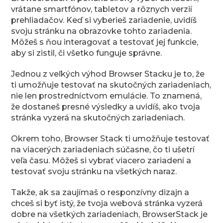
vrátane smartfónov, tabletov a rôznych verzií
prehliadačov. Keď si vyberieš zariadenie, uvidíš
svoju stránku na obrazovke tohto zariadenia.
Môžeš s ňou interagovať a testovať jej funkcie,
aby si zistil, či všetko funguje správne.
Jednou z veľkých výhod Browser Stacku je to, že
ti umožňuje testovať na skutočných zariadeniach,
nie len prostredníctvom emulácie. To znamená,
že dostaneš presné výsledky a uvidíš, ako tvoja
stránka vyzerá na skutočných zariadeniach.
Okrem toho, Browser Stack ti umožňuje testovať
na viacerých zariadeniach súčasne, čo ti ušetrí
veľa času. Môžeš si vybrať viacero zariadení a
testovať svoju stránku na všetkých naraz.
Takže, ak sa zaujímaš o responzívny dizajn a
chceš si byť istý, že tvoja webová stránka vyzerá
dobre na všetkých zariadeniach, BrowserStack je