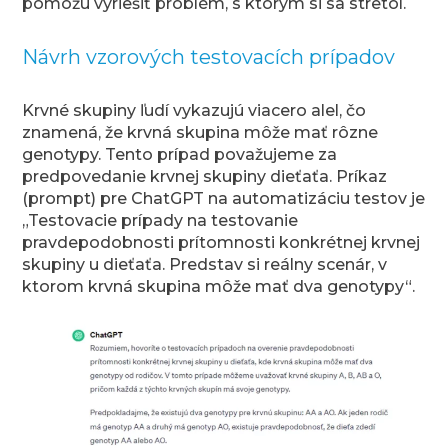
pomôžu vyriešiť problém, s ktorým si sa stretol.
Návrh vzorových testovacích prípadov
Krvné skupiny ľudí vykazujú viacero alel, čo
znamená, že krvná skupina môže mať rôzne
genotypy. Tento prípad považujeme za
predpovedanie krvnej skupiny dieťaťa. Príkaz
(prompt) pre ChatGPT na automatizáciu testov je
„Testovacie prípady na testovanie
pravdepodobnosti prítomnosti konkrétnej krvnej
skupiny u dieťaťa. Predstav si reálny scenár, v
ktorom krvná skupina môže mať dva genotypy“.