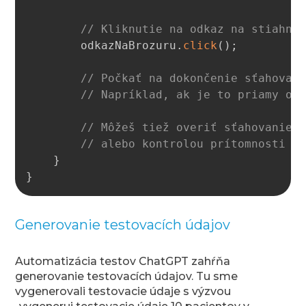
// Kliknutie na odkaz na stiahnu
        odkazNaBrozuru
.
click
(
)
;
// Počkať na dokončenie sťahovan
// Napríklad, ak je to priamy od
// Môžeš tiež overiť sťahovanie 
// alebo kontrolou prítomnosti s
}
}
Generovanie testovacích údajov
Automatizácia testov ChatGPT zahŕňa
generovanie testovacích údajov. Tu sme
vygenerovali testovacie údaje s výzvou