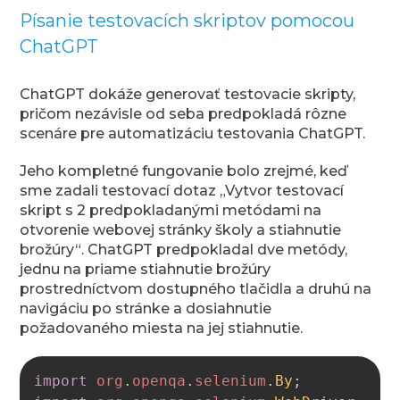
Písanie testovacích skriptov pomocou
ChatGPT
ChatGPT dokáže generovať testovacie skripty,
pričom nezávisle od seba predpokladá rôzne
scenáre pre automatizáciu testovania ChatGPT.
Jeho kompletné fungovanie bolo zrejmé, keď
sme zadali testovací dotaz „Vytvor testovací
skript s 2 predpokladanými metódami na
otvorenie webovej stránky školy a stiahnutie
brožúry“. ChatGPT predpokladal dve metódy,
jednu na priame stiahnutie brožúry
prostredníctvom dostupného tlačidla a druhú na
navigáciu po stránke a dosiahnutie
požadovaného miesta na jej stiahnutie.
Copy
import
org
.
openqa
.
selenium
.
By
;