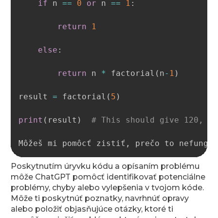
if
 n 
==
0
or
 n 
==
1
:
return
1
else
:
return
 n 
*
 factorial
(
n
-
1
)
result 
=
 factorial
(
5
)
print
(
result
)
# This should give 120, b
Môžeš mi pomôcť zistiť
,
 prečo to nefungu
Poskytnutím úryvku kódu a opísaním problému
môže ChatGPT pomôcť identifikovať potenciálne
problémy, chyby alebo vylepšenia v tvojom kóde.
Môže ti poskytnúť poznatky, navrhnúť opravy
alebo položiť objasňujúce otázky, ktoré ti