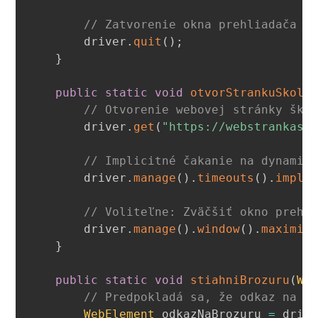
// Zatvorenie okna prehliadača
        driver
.
quit
(
)
;
}
public
static
void
otvorStrankuSkoly
// Otvorenie webovej stránky ško
        driver
.
get
(
"https://webstrankask
// Implicitné čakanie na dynamic
        driver
.
manage
(
)
.
timeouts
(
)
.
impli
// Voliteľne: Zväčšiť okno prehl
        driver
.
manage
(
)
.
window
(
)
.
maximiz
}
public
static
void
stiahniBrozuru
(
We
// Predpokladá sa, že odkaz na s
WebElement
 odkazNaBrozuru 
=
 driv