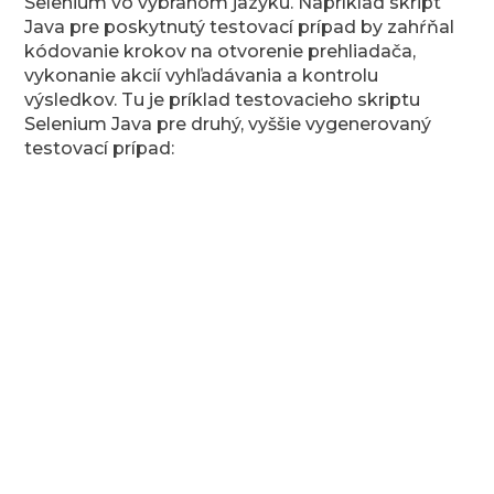
Selenium vo vybranom jazyku. Napríklad skript
Java pre poskytnutý testovací prípad by zahŕňal
kódovanie krokov na otvorenie prehliadača,
vykonanie akcií vyhľadávania a kontrolu
výsledkov. Tu je príklad testovacieho skriptu
Selenium Java pre druhý, vyššie vygenerovaný
testovací prípad: