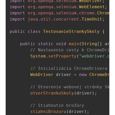
import
org
.
openqa
.
selenium
.
WebDriver
;
import
org
.
openqa
.
selenium
.
WebElement
;
import
org
.
openqa
.
selenium
.
chrome
.
Chrome
import
java
.
util
.
concurrent
.
TimeUnit
;
public
class
TestovanieStrankySkoly
{
public
static
void
main
(
String
[
]
 arg
// Nastavenie cesty k ChromeDriv
System
.
setProperty
(
"webdriver.ch
// Inicializácia ChromeDrivera
WebDriver
 driver 
=
new
ChromeDri
// Otvorenie webovej stránky ško
otvorStrankuSkoly
(
driver
)
;
// Stiahnutie brožúry
stiahniBrozuru
(
driver
)
;