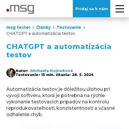
Pridaj sa k nám
msg tester
Články
Testovanie
CHATGPT a automatizácia testov
CHATGPT a automatizácia
testov
Michaela Kojnoková
Autor:
Testovanie
• 15 min. čítania
• 28. 5. 2024
Automatizácia testov je dôležitou úlohou pri
vývoji softvéru, ktorá je potrebná na rýchle
vykonanie testovacích prípadov na kontrolu
reprodukovateľnosti, konzistentnosti a včasné
odhalenie chýb.