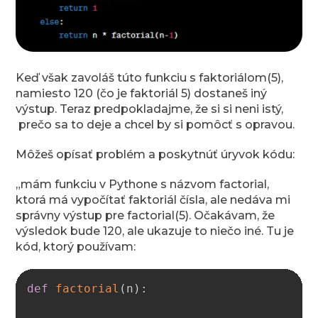
Keď však zavoláš túto funkciu s faktoriálom(5),
namiesto 120 (čo je faktoriál 5) dostaneš iný
výstup. Teraz predpokladajme, že si si neni istý,
prečo sa to deje a chcel by si pomôcť s opravou.
Môžeš opísať problém a poskytnúť úryvok kódu:
„mám funkciu v Pythone s názvom factorial,
ktorá má vypočítať faktoriál čísla, ale nedáva mi
správny výstup pre factorial(5). Očakávam, že
výsledok bude 120, ale ukazuje to niečo iné. Tu je
kód, ktorý používam:
Copy
def
factorial
(
n
)
: