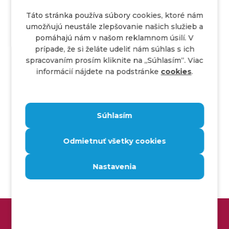
Táto stránka používa súbory cookies, ktoré nám
ChatGPT sa pri tréningu stretáva s
umožňujú neustále zlepšovanie našich služieb a
množstvom dát. Chýbajú mu však odborné
pomáhajú nám v našom reklamnom úsilí. V
znalosti v akejkoľvek špecifickej oblasti. To
prípade, že si želáte udeliť nám súhlas s ich
vedie k nedostatočnej presnosti.
spracovaním prosím kliknite na ,,Súhlasím“. Viac
Môže nesprávne interpretovať dotazy, čo sa
informácií nájdete na podstránke
cookies
.
párkrát stalo aj nám.
Predpoklady a schopnosť simulovať scenáre
alebo podmienky sú obmedzené.
Neschopnosť odvodzovať z nejednoznačných
Súhlasím
dotazov.
Odpovede sú všeobecnejšie.
Odmietnuť všetky cookies
Poskytovanie dôverných informácií týkajúcich
sa experimentov a inovácií je riskantné.
Nemožnosť skutočnej interakcie so
Nastavenia
skutočnými experimentmi alebo softvérom
obmedzuje jeho schopnosť prispôsobiť sa.
Nie je vhodný na komplexné testovacie
scenáre.
ZÍSKAJ STABILNÉ MIESTO V IT