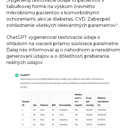
„vygeneruj testovacie údaje 10 pacientov v
tabuľkovej forme na výskum črevného
mikrobiómu pacientov s komorbidnými
ochoreniami, ako je diabetes, CVD. Zabezpeč
zohľadnenie všetkých relevantných parametrov“.
ChatGPT vygeneroval testovacie údaje s
ohľadom na viaceré priamo súvisiace parametre.
Ďalej nás informoval aj o náhodnom a nereálnom
generovaní údajov a o dôležitosti preberania
reálnych údajov.