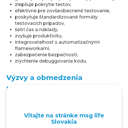
zlepšuje pokrytie testov,
efektívne pre zovšeobecnené testovanie,
poskytuje štandardizované formáty
testovacích prípadov,
šetrí čas a náklady,
zvyšuje produktivitu,
integrovateľnosť s automatizačnými
frameworkami,
zabezpečenie bezpečnosti,
zrýchlenie debuggovania kódu.
Výzvy a obmedzenia
používania ChatGPT na
automatizáciu testovania
Hoci je ChatGPT na automatizáciu testov
Vitajte na stránke msg life
bezproblémový, sú s ním spojené určité
Slovakia
obmedzenia. Tu sú uvedené tie najdôležitejšie: