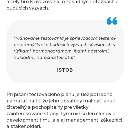
a celý tím k uvažovaniu o zásadných otázkach a
budúcich výzvach.
“Plánovanie testovania je sprievodcom testerov
pri premýšľaní o budúcich výzvach súvisiacich s
rizikami, harmonogramom, ľuďmi, nástrojmi,
nákladmi, náročnosťou atď.”
ISTQB
Pri písaní testovacieho plánu je tiež potrebné
pamätať na to, že jeho obsah by mal byť ľahko
čitateľný a pochopiteľný pre všetky
zainteresované strany. Tými nie sú len členovia
development tímu, ale aj management, zákazníci
a stakeholderi.