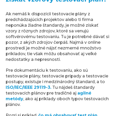
Ak nemáš k dispozícii testovacie plány z
predchádzajúcich projektov alebo ti firma
neponúka žiadne štandardy, je možné získať
vzory z rôznych zdrojov, ktoré sa venujú
softvérovému testovaniu. Tu je potrebné dávať si
pozor, z akých zdrojov čerpáš. Najmä v online
prostredí je možné nájsť nezmerné množstvo
príkladov, tie však môžu obsahovať aj veľké
nedostatky a nepresnosti.
Pre dokumentáciu k testovaniu, ako sú
testovacie plány, testovacie prípady a testovacie
postupy, existuje i medzinárodný štandard, a to
ISO/IEC/IEEE 29119-3.
Tu nájdeš štandardy
testovacích plánov pre tradičné aj
agilné
metódy
, ako aj príklady oboch typov testovacích
plánov.
Pozri si príklad,
čo má obsahovať test plán
.