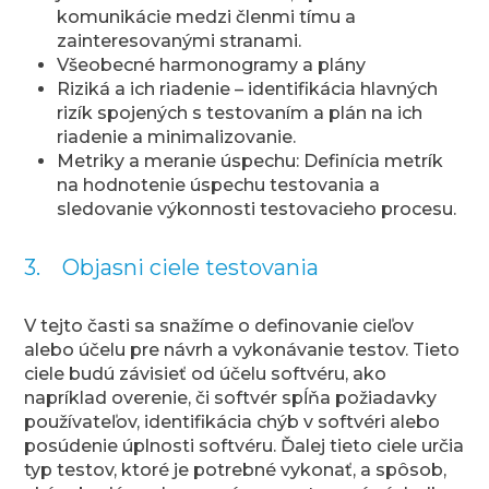
komunikácie medzi členmi tímu a
zainteresovanými stranami.
Všeobecné harmonogramy a plány
Riziká a ich riadenie – identifikácia hlavných
rizík spojených s testovaním a plán na ich
riadenie a minimalizovanie.
Metriky a meranie úspechu: Definícia metrík
na hodnotenie úspechu testovania a
sledovanie výkonnosti testovacieho procesu.
3. Objasni ciele testovania
V tejto časti sa snažíme o definovanie cieľov
alebo účelu pre návrh a vykonávanie testov. Tieto
ciele budú závisieť od účelu softvéru, ako
napríklad overenie, či softvér spĺňa požiadavky
používateľov, identifikácia chýb v softvéri alebo
posúdenie úplnosti softvéru. Ďalej tieto ciele určia
typ testov, ktoré je potrebné vykonať, a spôsob,