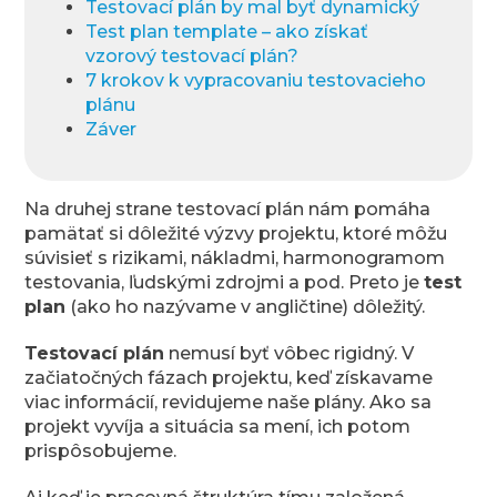
Testovací plán by mal byť dynamický
Test plan template – ako získať
vzorový testovací plán?
7 krokov k vypracovaniu testovacieho
plánu
Záver
Na druhej strane testovací plán nám pomáha
pamätať si dôležité výzvy projektu, ktoré môžu
súvisieť s rizikami, nákladmi, harmonogramom
testovania, ľudskými zdrojmi a pod. Preto je
test
plan
(ako ho nazývame v angličtine) dôležitý.
Testovací plán
nemusí byť vôbec rigidný. V
začiatočných fázach projektu, keď získavame
viac informácií, revidujeme naše plány. Ako sa
projekt vyvíja a situácia sa mení, ich potom
prispôsobujeme.