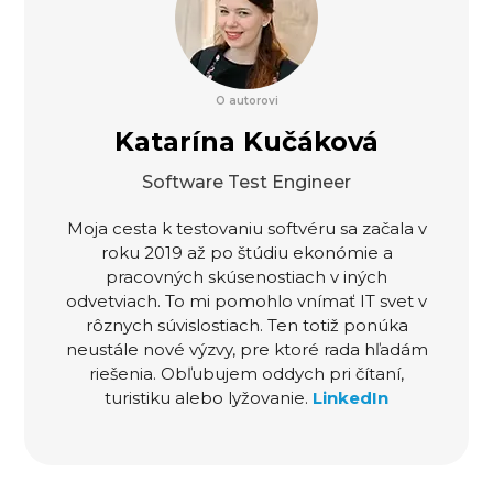
O autorovi
Katarína Kučáková
Software Test Engineer
Moja cesta k testovaniu softvéru sa začala v
roku 2019 až po štúdiu ekonómie a
pracovných skúsenostiach v iných
odvetviach. To mi pomohlo vnímať IT svet v
rôznych súvislostiach. Ten totiž ponúka
neustále nové výzvy, pre ktoré rada hľadám
riešenia. Obľubujem oddych pri čítaní,
turistiku alebo lyžovanie.
LinkedIn