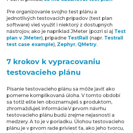
Pre organizovanie svojho test plánu a
jednotlivých testovacích prípadov (test plan
software) vieš využiť i niektorý z dostupných
nástrojov, ako je napríklad JMeter (pozri si aj
Test
plan v JMeter
), prípadne
TestRail
(napr.
Testrail
test case example
),
Zephyr
,
QMetry
.
7 krokov k vypracovaniu
testovacieho plánu
Písanie testovacieho plánu sa môže javiť ako
pomerne komplikovaná úloha. V tomto období
sa totiž ešte len oboznamuješ s produktom,
zhromažďuješ informácie.V prvom návrhu
testovacieho plánu budú zrejme nejasnosti a
medzery. A to je v poriadku. Úlohou testovacieho
plánu je v prvom rade priviesť ťa, ako jeho tvorcu,