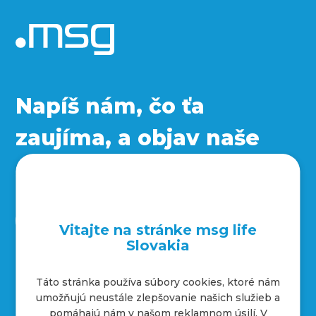
Napíš nám, čo ťa
zaujíma, a objav naše
sociálne siete
Vitajte na stránke msg life
Slovakia
Táto stránka používa súbory cookies, ktoré nám
Kontakty
umožňujú neustále zlepšovanie našich služieb a
+421 232 221 454
pomáhajú nám v našom reklamnom úsilí. V