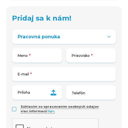
Pridaj sa k nám!
Meno
*
Priezvisko
*
E-mail
*
Príloha
Súhlasím so spracovaním osobných údajov
viac informacií
tu>
.