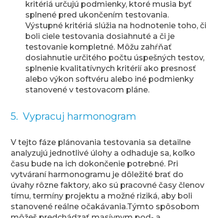
kritériá určujú podmienky, ktoré musia byť
splnené pred ukončením testovania.
Výstupné kritériá slúžia na hodnotenie toho, či
boli ciele testovania dosiahnuté a či je
testovanie kompletné. Môžu zahŕňať
dosiahnutie určitého počtu úspešných testov,
splnenie kvalitatívnych kritérií ako presnosť
alebo výkon softvéru alebo iné podmienky
stanovené v testovacom pláne.
5. Vypracuj harmonogram
V tejto fáze plánovania testovania sa detailne
analyzujú jednotlivé úlohy a odhaduje sa, koľko
času bude na ich dokončenie potrebné. Pri
vytváraní harmonogramu je dôležité brať do
úvahy rôzne faktory, ako sú pracovné časy členov
tímu, termíny projektu a možné riziká, aby boli
stanovené reálne očakávania.Týmto spôsobom
môžeš predchádzať masívnym pod- a