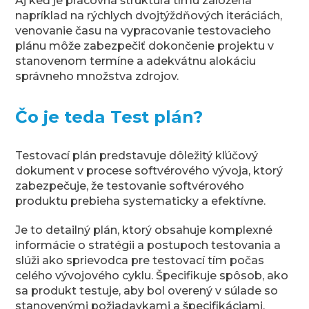
Aj keď je pracovná štruktúra tímu založená
napríklad na rýchlych dvojtýždňových iteráciách,
venovanie času na vypracovanie testovacieho
plánu môže zabezpečiť dokončenie projektu v
stanovenom termíne a adekvátnu alokáciu
správneho množstva zdrojov.
Čo je teda Test plán?
Testovací plán predstavuje dôležitý kľúčový
dokument v procese softvérového vývoja, ktorý
zabezpečuje, že testovanie softvérového
produktu prebieha systematicky a efektívne.
Je to detailný plán, ktorý obsahuje komplexné
informácie o stratégii a postupoch testovania a
slúži ako sprievodca pre testovací tím počas
celého vývojového cyklu. Špecifikuje spôsob, ako
sa produkt testuje, aby bol overený v súlade so
stanovenými požiadavkami a špecifikáciami.