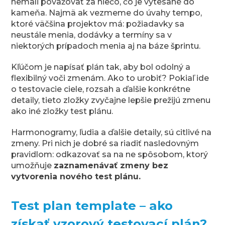
nemali považovať za niečo, čo je vytesané do
kameňa. Najmä ak vezmeme do úvahy tempo,
ktoré väčšina projektov má: požiadavky sa
neustále menia, dodávky a termíny sa v
niektorých prípadoch menia aj na báze šprintu.
Kľúčom je napísať plán tak, aby bol odolný a
flexibilný voči zmenám. Ako to urobiť? Pokiaľ ide
o testovacie ciele, rozsah a ďalšie konkrétne
detaily, tieto zložky zvyčajne lepšie prežijú zmenu
ako iné zložky test plánu.
Harmonogramy, ľudia a ďalšie detaily, sú citlivé na
zmeny. Pri nich je dobré sa riadiť nasledovným
pravidlom: odkazovať sa na ne spôsobom, ktorý
umožňuje
zaznamenávať zmeny bez
vytvorenia nového test plánu.
Test plan template – ako
získať vzorový testovací plán?