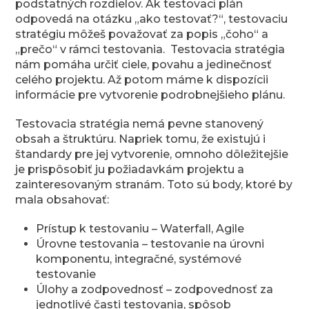
podstatných rozdielov. Ak testovací plán
odpovedá na otázku „ako testovať?“, testovaciu
stratégiu môžeš považovať za popis „čoho“ a
„prečo“ v rámci testovania. Testovacia stratégia
nám pomáha určiť ciele, povahu a jedinečnosť
celého projektu. Až potom máme k dispozícii
informácie pre vytvorenie podrobnejšieho plánu.
Testovacia stratégia nemá pevne stanovený
obsah a štruktúru. Napriek tomu, že existujú i
štandardy pre jej vytvorenie, omnoho dôležitejšie
je prispôsobiť ju požiadavkám projektu a
zainteresovaným stranám. Toto sú body, ktoré by
mala obsahovať:
Prístup k testovaniu – Waterfall, Agile
Úrovne testovania – testovanie na úrovni
komponentu, integračné, systémové
testovanie
Úlohy a zodpovednosť – zodpovednosť za
jednotlivé časti testovania, spôsob