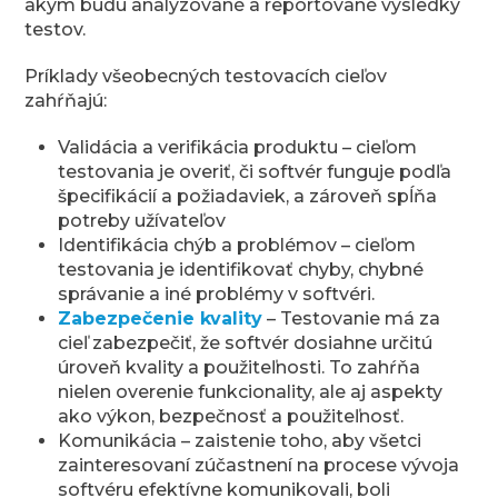
akým budú analyzované a reportované výsledky
testov.
Príklady všeobecných testovacích cieľov
zahŕňajú:
Validácia a verifikácia produktu – cieľom
testovania je overiť, či softvér funguje podľa
špecifikácií a požiadaviek, a zároveň spĺňa
potreby užívateľov
Identifikácia chýb a problémov – cieľom
testovania je identifikovať chyby, chybné
správanie a iné problémy v softvéri.
Zabezpečenie kvality
– Testovanie má za
cieľ zabezpečiť, že softvér dosiahne určitú
úroveň kvality a použiteľnosti. To zahŕňa
nielen overenie funkcionality, ale aj aspekty
ako výkon, bezpečnosť a použiteľnosť.
Komunikácia – zaistenie toho, aby všetci
zainteresovaní zúčastnení na procese vývoja
softvéru efektívne komunikovali, boli