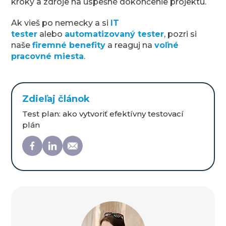
kroky a zdroje na úspešné dokončenie projektu.
Ak vieš po nemecky a si
IT
tester
alebo
automatizovaný tester
, pozri si
naše
firemné benefity
a reaguj na
voľné
pracovné miesta
.
Zdieľaj článok
Test plan: ako vytvoriť efektívny testovací
plán