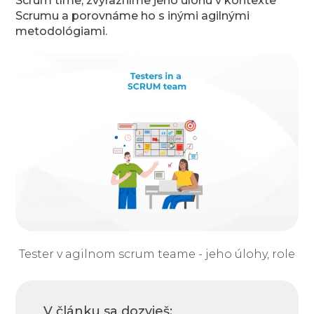
Scrum tíme, zvýrazníme jeho úlohu v kontexte
Scrumu a porovnáme ho s inými agilnými
metodológiami.
Tester v agilnom scrum teame - jeho úlohy, role
V článku sa dozvieš: