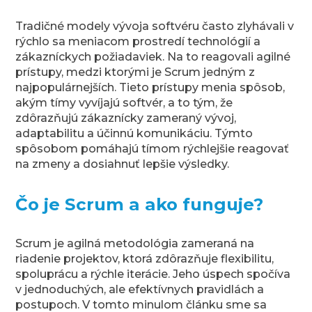
Tradičné modely vývoja softvéru často zlyhávali v
rýchlo sa meniacom prostredí technológií a
zákazníckych požiadaviek. Na to reagovali agilné
prístupy, medzi ktorými je Scrum jedným z
najpopulárnejších. Tieto prístupy menia spôsob,
akým tímy vyvíjajú softvér, a to tým, že
zdôrazňujú zákaznícky zameraný vývoj,
adaptabilitu a účinnú komunikáciu. Týmto
spôsobom pomáhajú tímom rýchlejšie reagovať
na zmeny a dosiahnuť lepšie výsledky.
Čo je Scrum a ako funguje?
Scrum je agilná metodológia zameraná na
riadenie projektov, ktorá zdôrazňuje flexibilitu,
spoluprácu a rýchle iterácie. Jeho úspech spočíva
v jednoduchých, ale efektívnych pravidlách a
postupoch. V tomto minulom článku sme sa