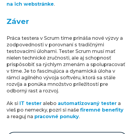
na ich webstránke
.
Záver
Práca testera v Scrum tíme prináša nové výzvy a
zodpovednosti v porovnaní s tradičnými
testovacími úlohami. Tester Scrum musí mať
nielen technické zručnosti, ale aj schopnosť
prispôsobiť sa rýchlym zmenám a spolupracovať
v tíme. Je to fascinujúca a dynamická úloha v
rámci agilného vývoja softvéru, ktorá sa stále
rozvíja a ponúka množstvo príležitostí pre
odborný rast a rozvoj.
Ak si
IT tester
alebo
automatizovaný tester
a
vieš po nemecky, pozri si naše
firemné benefity
a reaguj na
pracovné ponuky
.