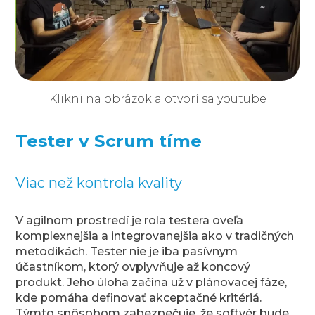
Klikni na obrázok a otvorí sa youtube
Tester v Scrum tíme
Viac než kontrola kvality
V agilnom prostredí je rola testera oveľa
komplexnejšia a integrovanejšia ako v tradičných
metodikách. Tester nie je iba pasívnym
účastníkom, ktorý ovplyvňuje až koncový
produkt. Jeho úloha začína už v plánovacej fáze,
kde pomáha definovať akceptačné kritériá.
Týmto spôsobom zabezpečuje, že softvér bude