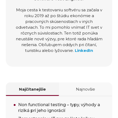
Moja cesta k testovaniu softvéru sa začala v
roku 2019 až po štúdiu ekonómie a
pracovných skúsenostiach v iných
odvetviach. To mi pomohlo vnímať IT svet v
rôznych súvislostiach. Ten totiž ponúka
neustále nové výzvy, pre ktoré rada hľadám
riešenia. Obľubujem oddych pri čítaní,
turistiku alebo lyžovanie.
LinkedIn
Najčítanejšie
Najnovšie
Non functional testing – typy, výhody a
riziká pri jeho ignorácií