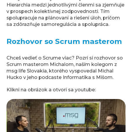
Hierarchia medzi jednotlivými členmi sa zjemňuje
v prospech kolektívnej zodpovednosti. Tím
spolupracuje na plánovaní a riešení úloh, pričom
sa zdôrazňuje samoregulácia a spolupráca.
Rozhovor so Scrum masterom
Chceš vedieť o Scrume viac? Pozri si rozhovor so
Scrum masterom Michalom, naším kolegom z
msg life Slovakia, ktorého vyspovedal Michal
Hucko v jeho podcaste Informatika s Mišom.
Klikni na obrázok a otvorí sa youtube: