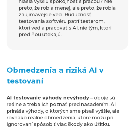
hlásia vyššiu spokojnosť s prácou? Nie
preto, že robia menej, ale preto, že robia
zaujímavejšie veci. Budúcnosť
testovania softvéru patrí testerom,
ktorí vedia pracovať s AI, nie tým, ktorí
pred ňou utekajú.
Obmedzenia a riziká AI v
testovaní
AI testovanie výhody nevýhody
– oboje sú
reálne a treba ich poznať pred nasadením. AI
prináša výhody, o ktorých sme písali vyššie, ale
rovnako reálne obmedzenia, ktoré môžu pri
ignorovaní spôsobiť viac škody ako úžitku.