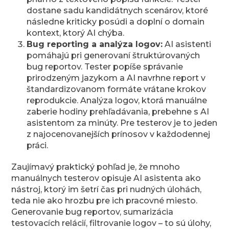
dostane sadu kandidátnych scenárov, ktoré
následne kriticky posúdi a doplní o domain
kontext, ktorý AI chýba.
Bug reporting a analýza logov:
AI asistenti
pomáhajú pri generovaní štruktúrovaných
bug reportov. Tester popíše správanie
prirodzeným jazykom a AI navrhne report v
štandardizovanom formáte vrátane krokov
reprodukcie. Analýza logov, ktorá manuálne
zaberie hodiny prehľadávania, prebehne s AI
asistentom za minúty. Pre testerov je to jeden
z najocenovanejších prínosov v každodennej
práci.
Zaujímavý praktický pohľad je, že mnoho
manuálnych testerov opisuje AI asistenta ako
nástroj, ktorý im šetrí čas pri nudných úlohách,
teda nie ako hrozbu pre ich pracovné miesto.
Generovanie bug reportov, sumarizácia
testovacích relácií, filtrovanie logov – to sú úlohy,