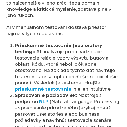
to najcennejšie v jeho práci, teda domain
knowledge a kritické myslenie, zostáva plne v
jeho rukách.
AI v manuálnom testovaní dostáva priestor
najmä v týchto oblastiach:
Prieskumné testovanie (exploratory
testing):
AI analyzuje predchádzajúce
testovacie relácie, vzory výskytu bugov a
oblasti kódu, ktoré neboli dôkladne
otestované. Na základe týchto dát navrhuje
testerovi, kde sa oplatí pri ďalšej relácii hlbšie
ponoriť. Výsledok je systematickejšie
prieskumné testovanie
, nie len intuitívne.
Spracovanie požiadaviek:
Nástroje s
podporou
NLP
(Natural Language Processing
– spracovanie prirodzeného jazyka) dokážu
parsovať user stories alebo business
požiadavky a navrhnúť testovacie scenáre
priamo z textového popisu funkcie. Tester