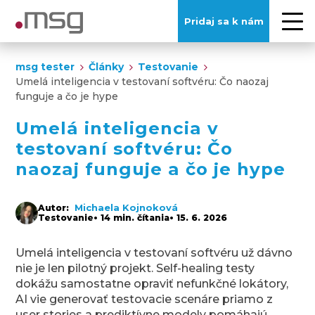
Pridaj sa k nám
msg tester
Články
Testovanie
Umelá inteligencia v testovaní softvéru: Čo naozaj
funguje a čo je hype
Umelá inteligencia v
testovaní softvéru: Čo
naozaj funguje a čo je hype
Michaela Kojnoková
Autor:
Testovanie
• 14 min. čítania
• 15. 6. 2026
Umelá inteligencia v testovaní softvéru už dávno
nie je len pilotný projekt. Self-healing testy
dokážu samostatne opraviť nefunkčné lokátory,
AI vie generovať testovacie scenáre priamo z
user stories a prediktívne modely pomáhajú