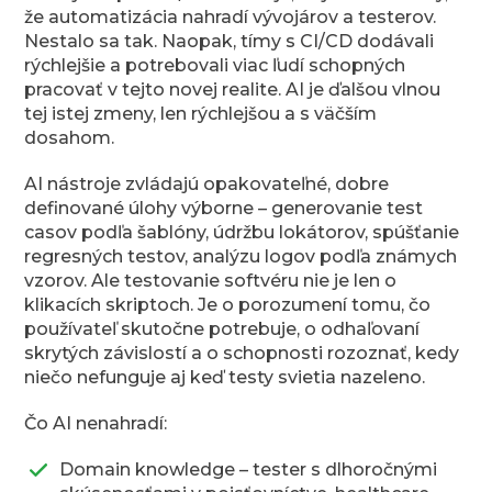
že automatizácia nahradí vývojárov a testerov.
Nestalo sa tak. Naopak, tímy s CI/CD dodávali
rýchlejšie a potrebovali viac ľudí schopných
pracovať v tejto novej realite. AI je ďalšou vlnou
tej istej zmeny, len rýchlejšou a s väčším
dosahom.
AI nástroje zvládajú opakovateľné, dobre
definované úlohy výborne – generovanie test
casov podľa šablóny, údržbu lokátorov, spúšťanie
regresných testov, analýzu logov podľa známych
vzorov. Ale testovanie softvéru nie je len o
klikacích skriptoch. Je o porozumení tomu, čo
používateľ skutočne potrebuje, o odhaľovaní
skrytých závislostí a o schopnosti rozoznať, kedy
niečo nefunguje aj keď testy svietia nazeleno.
Čo AI nenahradí:
Domain knowledge – tester s dlhoročnými