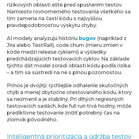
rizikových oblastí ešte pred spustením testov.
Namiesto rovnomerného testovania všetkého sa
tím zameria na časti kódu s najvyššou
pravdepodobnosťou výskytu chyby.
AI modely analyzujú históriu
bugov
(napríklad z
Jira alebo TestRail), code churn (mieru zmien v
kóde medzi release cyklami) a výsledky
predchádzajúcich testovacích cyklov. Na základe
týchto dát model zoradí oblasti kódu podľa rizika
– a tím sa sústredí na ne s plnou pozornosťou.
Prínos je dvojitý: rýchlejšie odhalenie skutočných
chýb a menej zbytočne otestovaného kódu, ktorý
sa nezmenil a je stabilný. Pri dlhých regresných
testovacích sadách, kde full run trvá hodiny, môže
prediktívne testovanie znížiť potrebný čas na
zlomok pôvodného.
Inteligentná prioritizácia a údržba testov