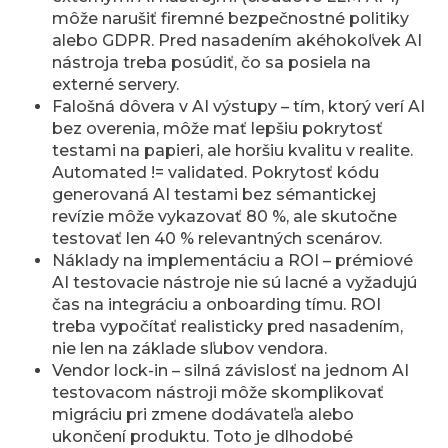
môže narušiť firemné bezpečnostné politiky
alebo GDPR. Pred nasadením akéhokoľvek AI
nástroja treba posúdiť, čo sa posiela na
externé servery.
Falošná dôvera v AI výstupy – tím, ktorý verí AI
bez overenia, môže mať lepšiu pokrytosť
testami na papieri, ale horšiu kvalitu v realite.
Automated != validated. Pokrytosť kódu
generovaná AI testami bez sémantickej
revízie môže vykazovať 80 %, ale skutočne
testovať len 40 % relevantných scenárov.
Náklady na implementáciu a ROI – prémiové
AI testovacie nástroje nie sú lacné a vyžadujú
čas na integráciu a onboarding tímu. ROI
treba vypočítať realisticky pred nasadením,
nie len na základe sľubov vendora.
Vendor lock-in – silná závislosť na jednom AI
testovacom nástroji môže skomplikovať
migráciu pri zmene dodávateľa alebo
ukončení produktu. Toto je dlhodobé