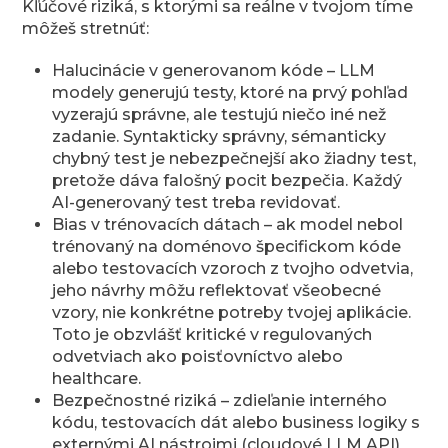
Kľúčové riziká, s ktorými sa reálne v tvojom tíme
môžeš stretnúť:
Halucinácie v generovanom kóde – LLM
modely generujú testy, ktoré na prvý pohľad
vyzerajú správne, ale testujú niečo iné než
zadanie. Syntakticky správny, sémanticky
chybný test je nebezpečnejší ako žiadny test,
pretože dáva falošný pocit bezpečia. Každý
AI-generovaný test treba revidovať.
Bias v trénovacích dátach – ak model nebol
trénovaný na doménovo špecifickom kóde
alebo testovacích vzoroch z tvojho odvetvia,
jeho návrhy môžu reflektovať všeobecné
vzory, nie konkrétne potreby tvojej aplikácie.
Toto je obzvlášť kritické v regulovaných
odvetviach ako poisťovníctvo alebo
healthcare.
Bezpečnostné riziká – zdieľanie interného
kódu, testovacích dát alebo business logiky s
externými AI nástrojmi (cloudové LLM API)