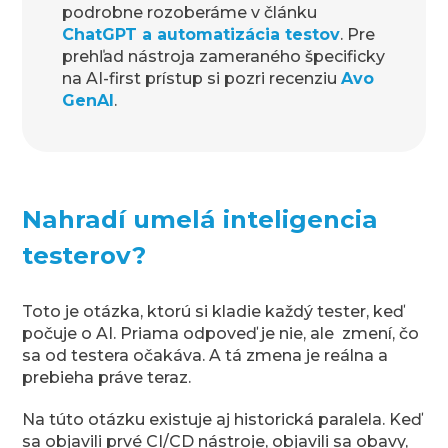
podrobne rozoberáme v článku
ChatGPT a automatizácia testov
. Pre
prehľad nástroja zameraného špecificky
na AI-first prístup si pozri recenziu
Avo
GenAI
.
Nahradí umelá inteligencia
testerov?
Toto je otázka, ktorú si kladie každý tester, keď
počuje o AI. Priama odpoveď je nie, ale zmení, čo
sa od testera očakáva. A tá zmena je reálna a
prebieha práve teraz.
Na túto otázku existuje aj historická paralela. Keď
sa objavili prvé CI/CD nástroje, objavili sa obavy,