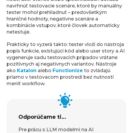
navrhnúť testovacie scenáre, ktoré by manuálny
tester mohol prehliadnuť – predovšetkým
hraničné hodnoty, negatívne scenáre a
kombinácie vstupov, ktoré človek automaticky
netestuje.
Prakticky to vyzerá takto: tester vloží do nástroja
popis funkcie, existujúci kód alebo user story a AI
vygeneruje sadu testovacích prípadov vrátane
pozitívnych aj negatívnych variantov. Nástroje
ako
Katalon
alebo
Functionize
to zvládajú
priamo v testovacom prostredí bez nutnosti
meniť workflow.
Odporúčame ti…
Pre prácu s LLM modelmi na AI