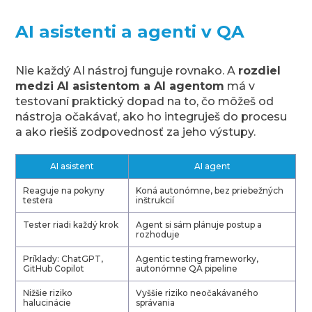
AI asistenti a agenti v QA
Nie každý AI nástroj funguje rovnako. A
rozdiel
medzi AI asistentom a AI agentom
má v
testovaní praktický dopad na to, čo môžeš od
nástroja očakávať, ako ho integruješ do procesu
a ako riešiš zodpovednosť za jeho výstupy.
AI asistent
AI agent
Reaguje na pokyny
Koná autonómne, bez priebežných
testera
inštrukcií
Tester riadi každý krok
Agent si sám plánuje postup a
rozhoduje
Príklady: ChatGPT,
Agentic testing frameworky,
GitHub Copilot
autonómne QA pipeline
Nižšie riziko
Vyššie riziko neočakávaného
halucinácie
správania