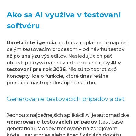
Ako sa AI využíva v testovaní
softvéru
Umelá inteligencia
nachádza uplatnenie naprieč
celým testovacím procesom – od návrhu testov
až po analýzu výsledkov. Nasledujúcich päť
oblastí pokrýva najrelevantnejšie use casy
AI v
testovaní pre rok 2026
. Nie sú to teoretické
koncepty. Ide o funkcie, ktoré dnes reálne
ponúkajú nástroje dostupné na trhu.
Generovanie testovacích prípadov a dát
Jednou z najbežnejších aplikácií AI je automatické
generovanie testovacích prípadov
(test case
generation). Modely trénované na zdrojovom
kóde, user stories alebo špecifikáciách dokážu