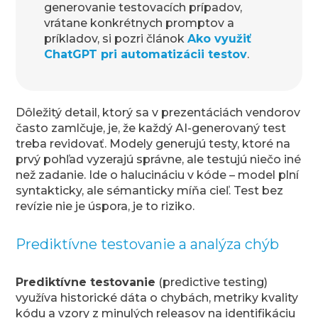
generovanie testovacích prípadov,
vrátane konkrétnych promptov a
príkladov, si pozri článok
Ako využiť
ChatGPT pri automatizácii testov
.
Dôležitý detail, ktorý sa v prezentáciách vendorov
často zamlčuje, je, že každý AI-generovaný test
treba revidovať. Modely generujú testy, ktoré na
prvý pohľad vyzerajú správne, ale testujú niečo iné
než zadanie. Ide o halucináciu v kóde – model plní
syntakticky, ale sémanticky míňa cieľ. Test bez
revízie nie je úspora, je to riziko.
Prediktívne testovanie a analýza chýb
Prediktívne testovanie
(predictive testing)
využíva historické dáta o chybách, metriky kvality
kódu a vzory z minulých releasov na identifikáciu