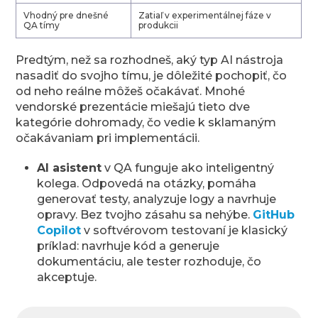
Vhodný pre dnešné
Zatiaľ v experimentálnej fáze v
QA tímy
produkcii
Predtým, než sa rozhodneš, aký typ AI nástroja
nasadiť do svojho tímu, je dôležité pochopiť, čo
od neho reálne môžeš očakávať. Mnohé
vendorské prezentácie miešajú tieto dve
kategórie dohromady, čo vedie k sklamaným
očakávaniam pri implementácii.
AI asistent
v QA funguje ako inteligentný
kolega. Odpovedá na otázky, pomáha
generovať testy, analyzuje logy a navrhuje
opravy. Bez tvojho zásahu sa nehýbe.
GitHub
Copilot
v softvérovom testovaní je klasický
príklad: navrhuje kód a generuje
dokumentáciu, ale tester rozhoduje, čo
akceptuje.