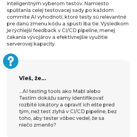
inteligentným výberom testov. Namiesto
spúšťania celej testovacej sady po každom
commite AI vyhodnotí, ktoré testy sú relevantné
pre danú zmenu kódu a spustí iba tie. Výsledkom
je rýchlejší feedback v CI/CD pipeline, menej
čakania vývojárov a efektívnejšie využitie
serverovej kapacity.
Vieš, že…
…AI testing tools ako Mabl alebo
Testim dokážu samy identifikovať
rozbité lokátory a opraviť ich ešte pred
tým, než test zlyhá v CI/CD pipeline, bez
toho, aby tester vôbec vedel, že sa
niečo zmenilo?