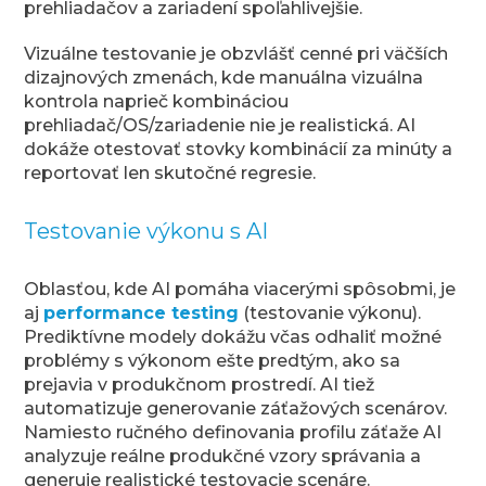
prehliadačov a zariadení spoľahlivejšie.
Vizuálne testovanie je obzvlášť cenné pri väčších
dizajnových zmenách, kde manuálna vizuálna
kontrola naprieč kombináciou
prehliadač/OS/zariadenie nie je realistická. AI
dokáže otestovať stovky kombinácií za minúty a
reportovať len skutočné regresie.
Testovanie výkonu s AI
Oblasťou, kde AI pomáha viacerými spôsobmi, je
aj
performance testing
(testovanie výkonu).
Prediktívne modely dokážu včas odhaliť možné
problémy s výkonom ešte predtým, ako sa
prejavia v produkčnom prostredí. AI tiež
automatizuje generovanie záťažových scenárov.
Namiesto ručného definovania profilu záťaže AI
analyzuje reálne produkčné vzory správania a
generuje realistické testovacie scenáre.