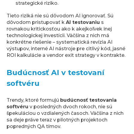
strategické riziko.
Tieto riziká nie sú dôvodom AI ignorovať. Sú
dôvodom pristupovať k
AI testovaniu
s
rovnakou kritickosťou ako k akejkoľvek inej
technologickej investícii. Väčšina z nich má
konkrétne riešenie – systematická revízia AI
výstupov, interné AI nástroje pre citlivý kód, jasné
ROI kalkulácie a vendor exit strategy v kontrakte.
Budúcnosť AI v testovaní
softvéru
Trendy, ktoré formujú
budúcnosť testovania
softvéru
v posledných dvoch rokoch, nie sú
špekuláciou o vzdialených časoch. Väčšina z nich
sa deje práve teraz v pilotných projektoch
popredných QA tímov.