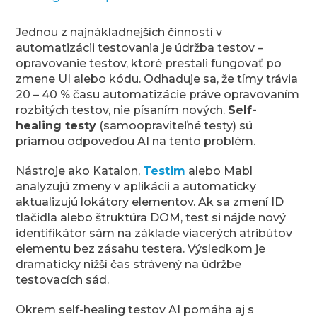
Jednou z najnákladnejších činností v
automatizácii testovania je údržba testov –
opravovanie testov, ktoré prestali fungovať po
zmene UI alebo kódu. Odhaduje sa, že tímy trávia
20 – 40 % času automatizácie práve opravovaním
rozbitých testov, nie písaním nových.
Self-
healing testy
(samoopraviteľné testy) sú
priamou odpoveďou AI na tento problém.
Nástroje ako Katalon,
Testim
alebo Mabl
analyzujú zmeny v aplikácii a automaticky
aktualizujú lokátory elementov. Ak sa zmení ID
tlačidla alebo štruktúra DOM, test si nájde nový
identifikátor sám na základe viacerých atribútov
elementu bez zásahu testera. Výsledkom je
dramaticky nižší čas strávený na údržbe
testovacích sád.
Okrem self-healing testov AI pomáha aj s