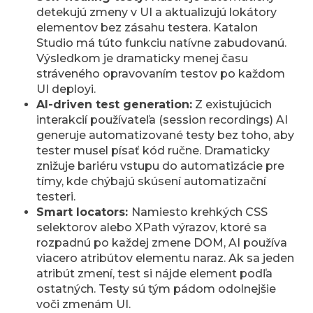
detekujú zmeny v UI a aktualizujú lokátory
elementov bez zásahu testera. Katalon
Studio má túto funkciu natívne zabudovanú.
Výsledkom je dramaticky menej času
stráveného opravovaním testov po každom
UI deployi.
AI-driven test generation:
Z existujúcich
interakcií používateľa (session recordings) AI
generuje automatizované testy bez toho, aby
tester musel písať kód ručne. Dramaticky
znižuje bariéru vstupu do automatizácie pre
tímy, kde chýbajú skúsení automatizační
testeri.
Smart locators:
Namiesto krehkých CSS
selektorov alebo XPath výrazov, ktoré sa
rozpadnú po každej zmene DOM, AI používa
viacero atribútov elementu naraz. Ak sa jeden
atribút zmení, test si nájde element podľa
ostatných. Testy sú tým pádom odolnejšie
voči zmenám UI.