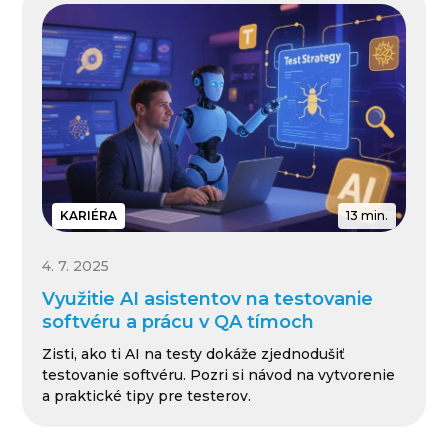
KARIÉRA
13 min.
4. 7. 2025
Využitie AI asistentov na testovanie
softvéru a prácu v QA tímoch
Zisti, ako ti AI na testy dokáže zjednodušiť
testovanie softvéru. Pozri si návod na vytvorenie
a praktické tipy pre testerov.