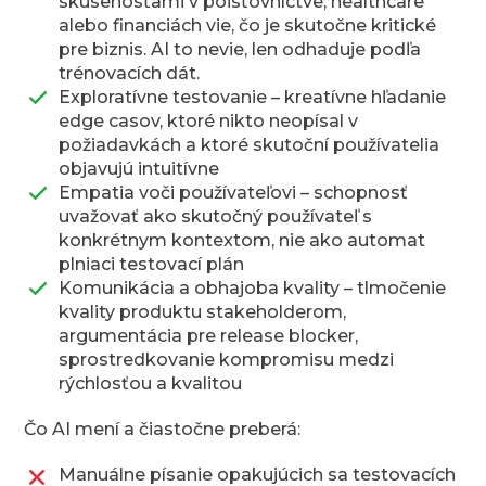
skúsenosťami v poisťovníctve, healthcare
alebo financiách vie, čo je skutočne kritické
pre biznis. AI to nevie, len odhaduje podľa
trénovacích dát.
Exploratívne testovanie – kreatívne hľadanie
edge casov, ktoré nikto neopísal v
požiadavkách a ktoré skutoční používatelia
objavujú intuitívne
Empatia voči používateľovi – schopnosť
uvažovať ako skutočný používateľ s
konkrétnym kontextom, nie ako automat
plniaci testovací plán
Komunikácia a obhajoba kvality – tlmočenie
kvality produktu stakeholderom,
argumentácia pre release blocker,
sprostredkovanie kompromisu medzi
rýchlosťou a kvalitou
Čo AI mení a čiastočne preberá:
Manuálne písanie opakujúcich sa testovacích