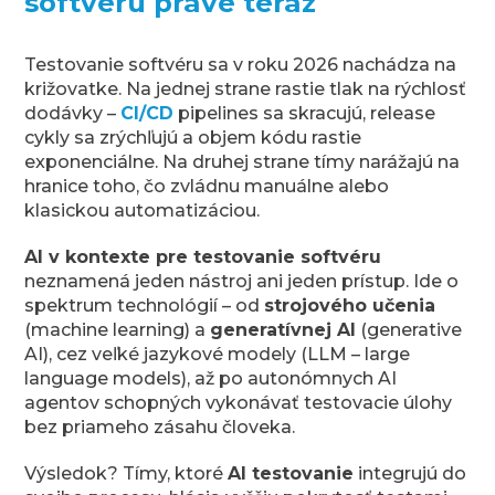
softvéru práve teraz
Testovanie softvéru sa v roku 2026 nachádza na
križovatke. Na jednej strane rastie tlak na rýchlosť
dodávky –
CI/CD
pipelines sa skracujú, release
cykly sa zrýchľujú a objem kódu rastie
exponenciálne. Na druhej strane tímy narážajú na
hranice toho, čo zvládnu manuálne alebo
klasickou automatizáciou.
AI v kontexte pre testovanie softvéru
neznamená jeden nástroj ani jeden prístup. Ide o
spektrum technológií – od
strojového učenia
(machine learning) a
generatívnej AI
(generative
AI), cez veľké jazykové modely (LLM – large
language models), až po autonómnych AI
agentov schopných vykonávať testovacie úlohy
bez priameho zásahu človeka.
Výsledok? Tímy, ktoré
AI testovanie
integrujú do