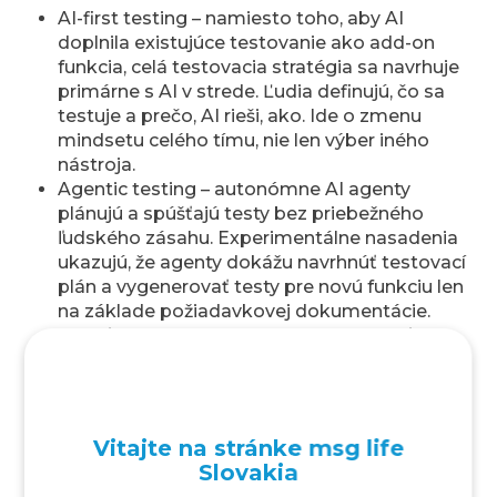
AI-first testing – namiesto toho, aby AI
doplnila existujúce testovanie ako add-on
funkcia, celá testovacia stratégia sa navrhuje
primárne s AI v strede. Ľudia definujú, čo sa
testuje a prečo, AI rieši, ako. Ide o zmenu
mindsetu celého tímu, nie len výber iného
nástroja.
Agentic testing – autonómne AI agenty
plánujú a spúšťajú testy bez priebežného
ľudského zásahu. Experimentálne nasadenia
ukazujú, že agenty dokážu navrhnúť testovací
plán a vygenerovať testy pre novú funkciu len
na základe požiadavkovej dokumentácie.
Zatiaľ nie sú production-ready bez dohľadu,
ale vývoj je rýchly.
Multimodal testing – kombinácia vizuálneho
testovania (screenshoty, UI elementy, video
záznamy interakcií) s funkcionálnym a
Vitajte na stránke msg life
výkonnostným testovaním v jednom AI
Slovakia
riadenom priebehu. Testovanie komplexných