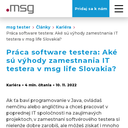
Pridaj sa k nám
msg tester
Články
Kariéra
Práca software testera: Aké sú výhody zamestnania IT
testera v msg life Slovakia?
Práca software testera: Aké
sú výhody zamestnania IT
testera v msg life Slovakia?
Kariéra
• 4 min. čítania
• 10. 11. 2022
Ak ťa baví programovanie v Java, ovládaš
nemčinu alebo angličtinu a chceš pracovať v
poprednej IT spoločnosti na zaujímavých
projektoch, v zamestnaní softvérového testera si
nielenže dobre zarobíš, ale môžeš získať i mnoho