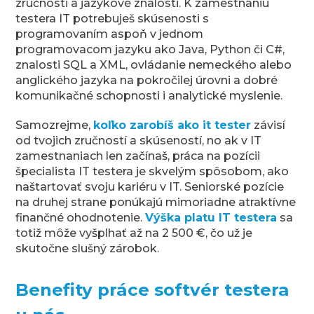
zručnosti a jazykové znalosti. K zamestnaniu
testera IT potrebuješ skúsenosti s
programovaním aspoň v jednom
programovacom jazyku ako Java, Python či C#,
znalosti SQL a XML, ovládanie nemeckého alebo
anglického jazyka na pokročilej úrovni a dobré
komunikačné schopnosti i analytické myslenie.
Samozrejme,
koľko zarobíš ako it tester
závisí
od tvojich zručností a skúseností, no ak v IT
zamestnaniach len začínaš, práca na pozícii
špecialista IT testera je skvelým spôsobom, ako
naštartovať svoju kariéru v IT. Seniorské pozície
na druhej strane ponúkajú mimoriadne atraktívne
finančné ohodnotenie.
Výška platu IT testera
sa
totiž môže vyšplhať až na 2 500 €, čo už je
skutočne slušný zárobok.
Benefity práce softvér testera