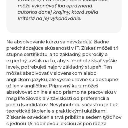
môže vykonávať iba oprávnená
autorita danej krajiny, ktorá spĺňa
kritériá na jej vykonávanie.
Na absolvovanie kurzu sa nevyžadujú žiadne
predchádzajúce skúsenosti v IT. Získať môžeš tri
stupne certifikátu, a to základný, pokročilý a
expertný, avšak na to, aby si mohol získať vyššie
levely, potrebuješ najprv základný stupeň. Ten
môžeš absolvovať v slovenskom alebo
anglickom jazyku, ale vyššie úrovne sú dostupné
už len v angličtine. Prípravný kurz môžeš
absolvovať online alebo priamo na pracovisku v
msg life Slovakia v závislosti od preferencií a
počtu kandidátov. Nevyhnutnou súčasťou je tiež
teoretické školenie s praktickými ukážkami.
Získanie osvedčenia trvá približne sedem týždňov
s jednou 1,5 hodinovou lekciou aspoň raz za