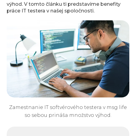
výhod. V tomto článku ti predstavíme benefity
práce IT testera v našej spoločnosti.
Zamestnanie IT softvérového testera v msg life
so sebou prináša množstvo výhod.