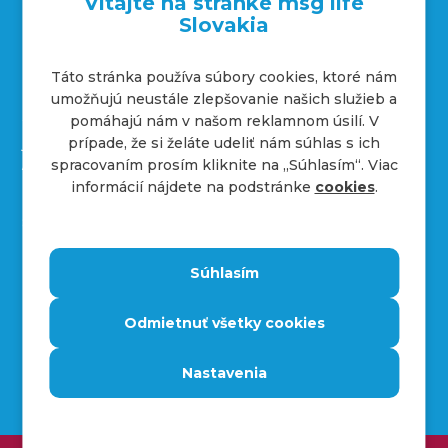
Vitajte na stránke msg life
Slovakia
Táto stránka používa súbory cookies, ktoré nám
Kontakty
umožňujú neustále zlepšovanie našich služieb a
+421 232 221 454
pomáhajú nám v našom reklamnom úsilí. V
job.sk@msg.group
prípade, že si želáte udeliť nám súhlas s ich
Adresa spoločnosti
spracovaním prosím kliknite na ,,Súhlasím“. Viac
informácií nájdete na podstránke
cookies
.
Hraničná 18
821 05
Bratislava
Súhlasím
Impressum
Odmietnuť všetky cookies
Ochrana osobných údajov
Nastavenia