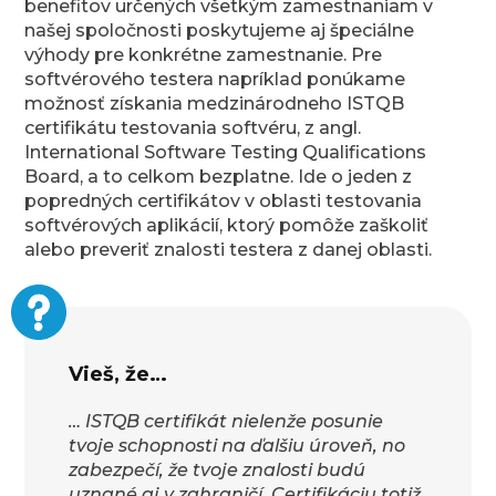
benefitov určených všetkým zamestnaniam v
našej spoločnosti poskytujeme aj špeciálne
výhody pre konkrétne zamestnanie. Pre
softvérového testera napríklad ponúkame
možnosť získania medzinárodneho ISTQB
certifikátu testovania softvéru, z angl.
International Software Testing Qualifications
Board, a to celkom bezplatne. Ide o jeden z
popredných certifikátov v oblasti testovania
softvérových aplikácií, ktorý pomôže zaškoliť
alebo preveriť znalosti testera z danej oblasti.
Vieš, že…
… ISTQB certifikát nielenže posunie
tvoje schopnosti na ďalšiu úroveň, no
zabezpečí, že tvoje znalosti budú
uznané aj v zahraničí. Certifikáciu totiž