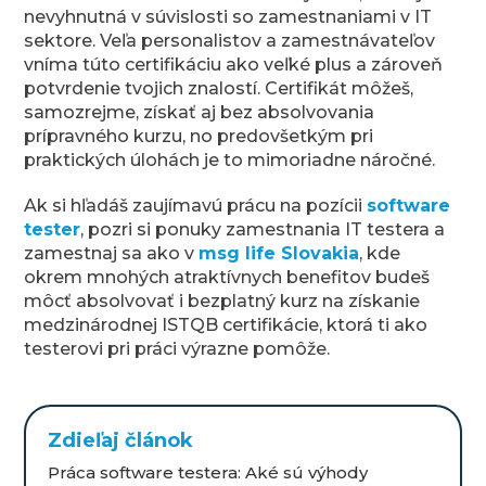
nevyhnutná v súvislosti so zamestnaniami v IT
sektore. Veľa personalistov a zamestnávateľov
vníma túto certifikáciu ako veľké plus a zároveň
potvrdenie tvojich znalostí. Certifikát môžeš,
samozrejme, získať aj bez absolvovania
prípravného kurzu, no predovšetkým pri
praktických úlohách je to mimoriadne náročné.
Ak si hľadáš zaujímavú prácu na pozícii
software
tester
, pozri si ponuky zamestnania IT testera a
zamestnaj sa ako v
msg life Slovakia
, kde
okrem mnohých atraktívnych benefitov budeš
môcť absolvovať i bezplatný kurz na získanie
medzinárodnej ISTQB certifikácie, ktorá ti ako
testerovi pri práci výrazne pomôže.
Zdieľaj článok
Práca software testera: Aké sú výhody