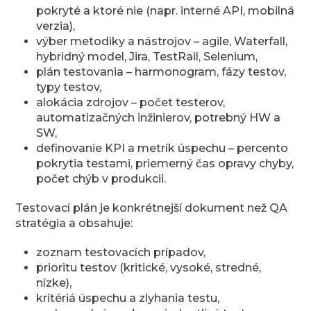
pokryté a ktoré nie (napr. interné API, mobilná
verzia),
výber metodiky a nástrojov – agile, Waterfall,
hybridný model, Jira, TestRail, Selenium,
plán testovania – harmonogram, fázy testov,
typy testov,
alokácia zdrojov – počet testerov,
automatizačných inžinierov, potrebný HW a
SW,
definovanie KPI a metrík úspechu – percento
pokrytia testami, priemerný čas opravy chyby,
počet chýb v produkcii.
Testovací plán je konkrétnejší dokument než QA
stratégia a obsahuje:
zoznam testovacích prípadov,
prioritu testov (kritické, vysoké, stredné,
nízke),
kritériá úspechu a zlyhania testu,