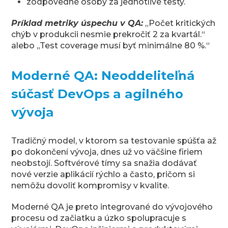
zodpovedné osoby za jednotlivé testy.
Príklad metriky úspechu v QA:
„Počet kritických
chýb v produkcii nesmie prekročiť 2 za kvartál.“
alebo „Test coverage musí byť minimálne 80 %.“
Moderné QA: Neoddeliteľná
súčasť DevOps a agilného
vývoja
Tradičný model, v ktorom sa testovanie spúšťa až
po dokončení vývoja, dnes už vo väčšine firiem
neobstojí. Softvérové tímy sa snažia dodávať
nové verzie aplikácií rýchlo a často, pričom si
nemôžu dovoliť kompromisy v kvalite.
Moderné QA je preto integrované do vývojového
procesu od začiatku a úzko spolupracuje s