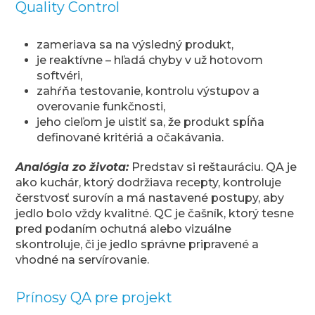
Quality Control
zameriava sa na výsledný produkt,
je reaktívne – hľadá chyby v už hotovom
softvéri,
zahŕňa testovanie, kontrolu výstupov a
overovanie funkčnosti,
jeho cieľom je uistiť sa, že produkt spĺňa
definované kritériá a očakávania.
Analógia zo života:
Predstav si reštauráciu. QA je
ako kuchár, ktorý dodržiava recepty, kontroluje
čerstvosť surovín a má nastavené postupy, aby
jedlo bolo vždy kvalitné. QC je čašník, ktorý tesne
pred podaním ochutná alebo vizuálne
skontroluje, či je jedlo správne pripravené a
vhodné na servírovanie.
Prínosy QA pre projekt