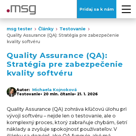
Pridaj sa k nám
msg tester
Články
Testovanie
Quality Assurance (QA): Stratégia pre zabezpečenie
kvality softvéru
Quality Assurance (QA):
Stratégia pre zabezpečenie
kvality softvéru
Michaela Kojnoková
Autor:
Testovanie
• 20 min. čítania
• 21. 1. 2026
Quality Assurance (QA) zohráva kľúčovú úlohu pri
vývoji softvéru – nejde len o testovanie, ale o
komplexný proces, ktorý zabraňuje chybám, šetrí
náklady a zvyšuje spokojnosť používateľov. V
článku sa dozvieš, ako QA funguje, aké má