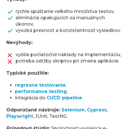
rýchle spúšťanie veľkého množstva testov,
eliminácia opakujúcich sa manuálnych
úkonov,
vysoká presnosť a konzistentnosť výsledkov.
Nevýhody:
vyššie počiatočné náklady na implementáciu,
potreba údržby skriptov pri zmene aplikácie.
Typické použitie:
regresné testovanie
,
performance testing
,
integrácia do
CI/CD pipeline
.
Odporúčané nástroje:
Selenium
,
Cypress
,
Playwright
, JUnit, TestNG.
Prípadová štúdia:
Spoločnosť vyvíjajúca e-