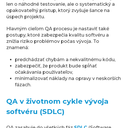
len o náhodné testovanie, ale o systematický a
opakovateľný prístup, ktorý zvyšuje šance na
úspech projektu.
Hlavným cieľom QA procesu je nastaviť také
postupy, ktoré zabezpečia kvalitu softvéru a
znížia riziko problémov počas vývoja. To
znamená:
predchádzať chybám a nekvalitnému kódu,
zabezpečiť, že produkt bude spĺňať
očakávania používateľov,
minimalizovať náklady na opravy v neskorších
fázach.
QA v životnom cykle vývoja
softvéru (SDLC)
QA zasahuje do všetkých fáz
SDLC
(Software