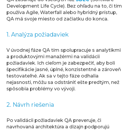
Development Life Cycle). Bez ohľadu na to, či tím
používa Agile, Waterfall alebo hybridný prístup,
QA má svoje miesto od začiatku do konca.
1. Analýza požiadaviek
V úvodnej fáze QA tím spolupracuje s analytikmi
a produktovými manažérmi na validácii
požiadaviek. Ich cieľom je zabezpečiť, aby boli
špecifikácie jasné, úplné, konzistentné a zároveň
testovateľné. Ak sa v tejto fáze odhalia
nejasnosti, môžu sa odstrániť ešte predtým, než
spôsobia problémy vo vývoji.
2. Návrh riešenia
Po validácii požiadaviek QA preveruje, či
navrhovaná architektúra a dizajn podporujú