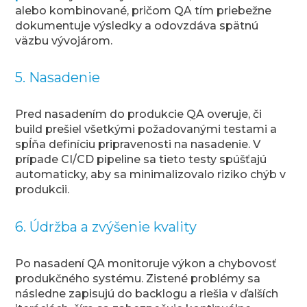
alebo kombinované, pričom QA tím priebežne
dokumentuje výsledky a odovzdáva spätnú
väzbu vývojárom.
5. Nasadenie
Pred nasadením do produkcie QA overuje, či
build prešiel všetkými požadovanými testami a
spĺňa definíciu pripravenosti na nasadenie. V
prípade CI/CD pipeline sa tieto testy spúšťajú
automaticky, aby sa minimalizovalo riziko chýb v
produkcii.
6. Údržba a zvýšenie kvality
Po nasadení QA monitoruje výkon a chybovosť
produkčného systému. Zistené problémy sa
následne zapisujú do backlogu a riešia v ďalších