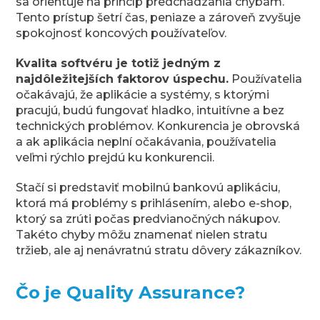
sa orientuje na princíp predchádzania chybám.
Tento prístup šetrí čas, peniaze a zároveň zvyšuje
spokojnosť koncových používateľov.
Kvalita softvéru je totiž jedným z
najdôležitejších faktorov úspechu.
Používatelia
očakávajú, že aplikácie a systémy, s ktorými
pracujú, budú fungovať hladko, intuitívne a bez
technických problémov. Konkurencia je obrovská
a ak aplikácia neplní očakávania, používatelia
veľmi rýchlo prejdú ku konkurencii.
Stačí si predstaviť mobilnú bankovú aplikáciu,
ktorá má problémy s prihlásením, alebo e-shop,
ktorý sa zrúti počas predvianočných nákupov.
Takéto chyby môžu znamenať nielen stratu
tržieb, ale aj nenávratnú stratu dôvery zákazníkov.
Čo je Quality Assurance?