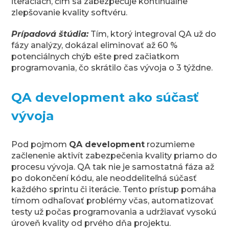
iteráciách, čím sa zabezpečuje kontinuálne
zlepšovanie kvality softvéru.
Prípadová štúdia:
Tím, ktorý integroval QA už do
fázy analýzy, dokázal eliminovať až 60 %
potenciálnych chýb ešte pred začiatkom
programovania, čo skrátilo čas vývoja o 3 týždne.
QA development ako súčasť
vývoja
Pod pojmom
QA development
rozumieme
začlenenie aktivít zabezpečenia kvality priamo do
procesu vývoja. QA tak nie je samostatná fáza až
po dokončení kódu, ale neoddeliteľná súčasť
každého sprintu či iterácie. Tento prístup pomáha
tímom odhaľovať problémy včas, automatizovať
testy už počas programovania a udržiavať vysokú
úroveň kvality od prvého dňa projektu.