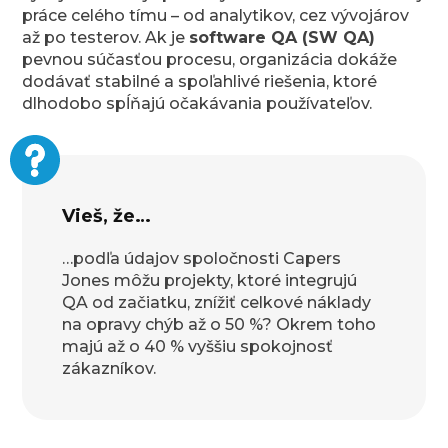
práce celého tímu – od analytikov, cez vývojárov
až po testerov. Ak je
software QA (SW QA)
pevnou súčasťou procesu, organizácia dokáže
dodávať stabilné a spoľahlivé riešenia, ktoré
dlhodobo spĺňajú očakávania používateľov.
Vieš, že…
…podľa údajov spoločnosti Capers
Jones môžu projekty, ktoré integrujú
QA od začiatku, znížiť celkové náklady
na opravy chýb až o 50 %? Okrem toho
majú až o 40 % vyššiu spokojnosť
zákazníkov.