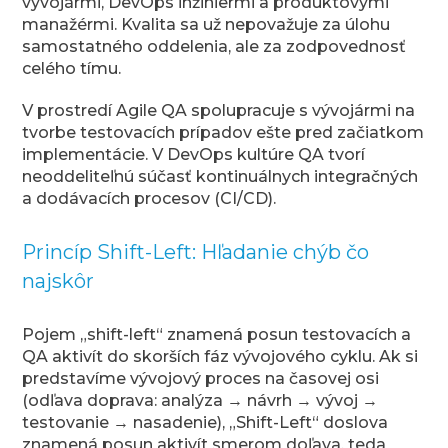
vývojármi, DevOps inžiniermi a produktovými
manažérmi. Kvalita sa už nepovažuje za úlohu
samostatného oddelenia, ale za zodpovednosť
celého tímu.
V prostredí Agile QA spolupracuje s vývojármi na
tvorbe testovacích prípadov ešte pred začiatkom
implementácie. V DevOps kultúre QA tvorí
neoddeliteľnú súčasť kontinuálnych integračných
a dodávacích procesov (CI/CD).
Princíp Shift-Left: Hľadanie chýb čo
najskôr
Pojem „shift-left“ znamená posun testovacích a
QA aktivít do skorších fáz vývojového cyklu. Ak si
predstavíme vývojový proces na časovej osi
(odľava doprava: analýza → návrh → vývoj →
testovanie → nasadenie), „Shift-Left“ doslova
znamená posun aktivít smerom doľava, teda