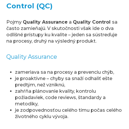
Control (QC)
Pojmy
Quality Assurance
a
Quality Control
sa
často zamieňajú. V skutočnosti však ide o dva
odlišné prístupy ku kvalite – jeden sa sústreďuje
na procesy, druhý na výsledný produkt.
Quality Assurance
zameriava sa na procesy a prevenciu chýb,
je proaktívne – chyby sa snaží odhaliť ešte
predtým, než vzniknú,
zahŕňa plánovanie kvality, kontrolu
požiadaviek, code reviews, štandardy a
metodiky,
je zodpovednosťou celého tímu počas celého
životného cyklu vývoja.