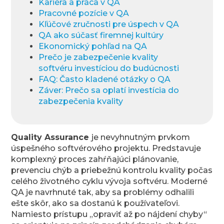
Kariéra a práca v QA
Pracovné pozície v QA
Kľúčové zručnosti pre úspech v QA
QA ako súčasť firemnej kultúry
Ekonomický pohľad na QA
Prečo je zabezpečenie kvality
softvéru investíciou do budúcnosti
FAQ: Často kladené otázky o QA
Záver: Prečo sa oplatí investícia do
zabezpečenia kvality
Quality Assurance
je nevyhnutným prvkom
úspešného softvérového projektu. Predstavuje
komplexný proces zahŕňajúci plánovanie,
prevenciu chýb a priebežnú kontrolu kvality počas
celého životného cyklu vývoja softvéru. Moderné
QA je navrhnuté tak, aby sa problémy odhalili
ešte skôr, ako sa dostanú k používateľovi.
Namiesto prístupu „opraviť až po nájdení chyby“