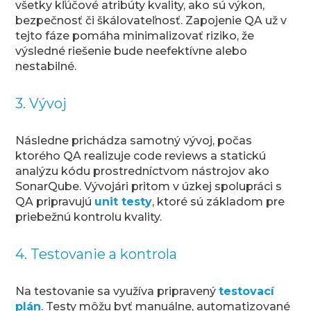
všetky kľúčové atribúty kvality, ako sú výkon,
bezpečnosť či škálovateľnosť. Zapojenie QA už v
tejto fáze pomáha minimalizovať riziko, že
výsledné riešenie bude neefektívne alebo
nestabilné.
3. Vývoj
Následne prichádza samotný vývoj, počas
ktorého QA realizuje code reviews a statickú
analýzu kódu prostredníctvom nástrojov ako
SonarQube. Vývojári pritom v úzkej spolupráci s
QA pripravujú
unit testy
, ktoré sú základom pre
priebežnú kontrolu kvality.
4. Testovanie a kontrola
Na testovanie sa využíva pripravený
testovací
plán
. Testy môžu byť manuálne, automatizované