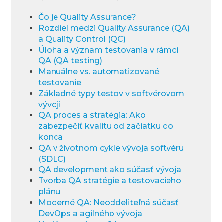
Čo je Quality Assurance?
Rozdiel medzi Quality Assurance (QA)
a Quality Control (QC)
Úloha a význam testovania v rámci
QA (QA testing)
Manuálne vs. automatizované
testovanie
Základné typy testov v softvérovom
vývoji
QA proces a stratégia: Ako
zabezpečiť kvalitu od začiatku do
konca
QA v životnom cykle vývoja softvéru
(SDLC)
QA development ako súčasť vývoja
Tvorba QA stratégie a testovacieho
plánu
Moderné QA: Neoddeliteľná súčasť
DevOps a agilného vývoja