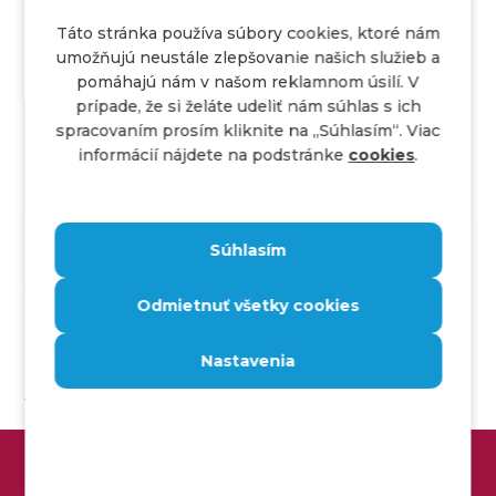
TESTOVANIE
16 min.
Táto stránka používa súbory cookies, ktoré nám
umožňujú neustále zlepšovanie našich služieb a
5. 9. 2024
pomáhajú nám v našom reklamnom úsilí. V
Continuous testing v DevOps a
prípade, že si želáte udeliť nám súhlas s ich
agilnom vývoji
spracovaním prosím kliknite na ,,Súhlasím“. Viac
informácií nájdete na podstránke
cookies
.
V tomto článku sa dozvieš, čo je continuous
testing, aké má výhody, výzvy pri jeho nasadení,
tipy a tooly, ktoré môžeš využiť pri testovaní.
Súhlasím
Continuous Integration/Continuous
Odmietnuť všetky cookies
Delivery (CI/CD) a rola QA
Nastavenia
Continuous Integration
(CI) znamená, že
vývojári často integrujú svoj kód do spoločného
repozitára, pričom každá zmena spustí
automatizované testy.
Continuous Delivery
(CD)
ZÍSKAJ STABILNÉ MIESTO V IT
zabezpečuje, že kód je vždy v stave pripravenom