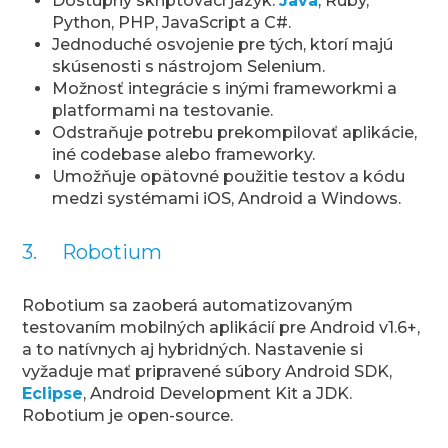
Dostupný skriptovací jazyk:
Java
, Ruby,
Python, PHP, JavaScript a C#.
Jednoduché osvojenie pre tých, ktorí majú
skúsenosti s nástrojom Selenium.
Možnosť integrácie s inými frameworkmi a
platformami na testovanie.
Odstraňuje potrebu prekompilovať aplikácie,
iné codebase alebo frameworky.
Umožňuje opätovné použitie testov a kódu
medzi systémami iOS, Android a Windows.
3. Robotium
Robotium sa zaoberá automatizovaným
testovaním mobilných aplikácií pre Android v1.6+,
a to natívnych aj hybridných. Nastavenie si
vyžaduje mať pripravené súbory Android SDK,
Eclipse
, Android Development Kit a JDK.
Robotium je open-source.