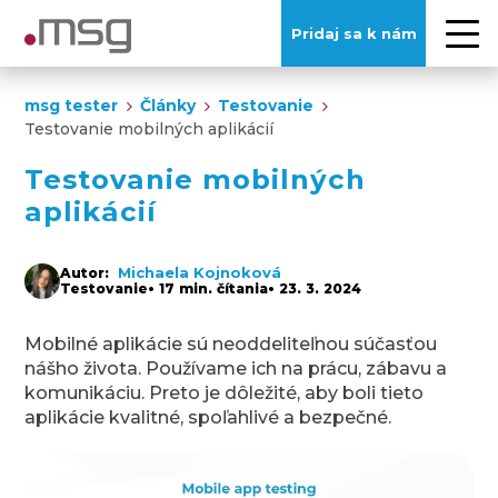
Pridaj sa k nám
msg tester
Články
Testovanie
Testovanie mobilných aplikácií
Testovanie mobilných
aplikácií
Michaela Kojnoková
Autor:
Testovanie
• 17 min. čítania
• 23. 3. 2024
Mobilné aplikácie sú neoddeliteľnou súčasťou
nášho života. Používame ich na prácu, zábavu a
komunikáciu. Preto je dôležité, aby boli tieto
aplikácie kvalitné, spoľahlivé a bezpečné.