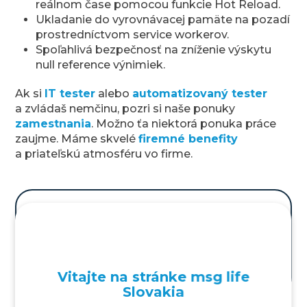
reálnom čase pomocou funkcie Hot Reload.
Ukladanie do vyrovnávacej pamäte na pozadí
prostredníctvom service workerov.
Spoľahlivá bezpečnosť na zníženie výskytu
null reference výnimiek.
Ak si
IT tester
alebo
automatizovaný tester
a zvládaš nemčinu, pozri si naše ponuky
zamestnania
. Možno ťa niektorá ponuka práce
zaujme. Máme skvelé
firemné benefity
a priateľskú atmosféru vo firme.
Zdieľaj článok
Testovanie mobilných aplikácií
Vitajte na stránke msg life
Slovakia