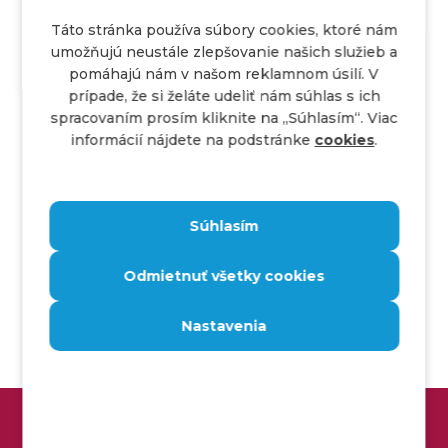
Táto stránka používa súbory cookies, ktoré nám
umožňujú neustále zlepšovanie našich služieb a
pomáhajú nám v našom reklamnom úsilí. V
prípade, že si želáte udeliť nám súhlas s ich
spracovaním prosím kliknite na ,,Súhlasím“. Viac
informácií nájdete na podstránke
cookies
.
O autorovi
Michaela Kojnoková
Súhlasím
Agile Test Engineer
Odmietnuť všetky cookies
Po štúdiu informatiky na ŽU a TUKE som sa
najviac ponorila do oblasti automatizácie
Nastavenia
testovania. Okrem toho sa venujem tvorbe
webov, databázam, dátovej analytike, umelej
inteligencii a strojovému učeniu. Mám rada
cestovanie, šport a najviac si užívam čas
ZÍSKAJ STABILNÉ MIESTO V IT
strávený v prírode s mojimi blízkymi.