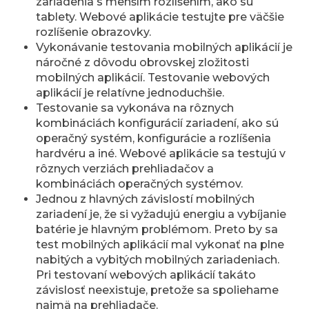
zariadenia s menším rozlíšením, ako sú
tablety. Webové aplikácie testujte pre väčšie
rozlíšenie obrazovky.
Vykonávanie testovania mobilných aplikácií je
náročné z dôvodu obrovskej zložitosti
mobilných aplikácií. Testovanie webových
aplikácií je relatívne jednoduchšie.
Testovanie sa vykonáva na rôznych
kombináciách konfigurácií zariadení, ako sú
operačný systém, konfigurácie a rozlíšenia
hardvéru a iné. Webové aplikácie sa testujú v
rôznych verziách prehliadačov a
kombináciách operačných systémov.
Jednou z hlavných závislostí mobilných
zariadení je, že si vyžadujú energiu a vybíjanie
batérie je hlavným problémom. Preto by sa
test mobilných aplikácií mal vykonať na plne
nabitých a vybitých mobilných zariadeniach.
Pri testovaní webových aplikácií takáto
závislosť neexistuje, pretože sa spoliehame
najmä na prehliadače.