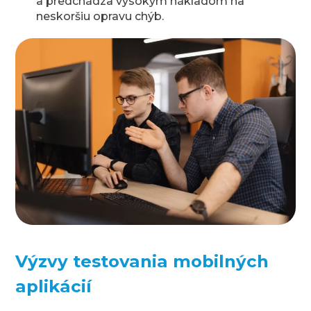
a predchádza vysokým nákladom na
neskoršiu opravu chýb.
Výzvy testovania mobilných
aplikácií