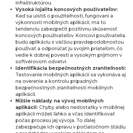
infraštruktúrou.
Vysoká lojalita koncových používateľov:
Keď sa uistíš o použiteľnosti, fungovaní a
výkonnosti mobilných aplikácií, má to
tendenciu zabezpečiť pozitívnu skúsenosť
koncových používateľov. Koncoví používatelia
budú aplikáciu s väčšou pravdepodobnosťou
používať a odporúčať ju svojim priateľom, čo
vedie k dobrej povesti a vysokým príjmom v
softvérovom odvetví.
Identifikácia bezpečnostných zraniteľností:
Testovanie mobilných aplikácií sa vykonáva aj
na overenie a kontrolu prípadných
bezpečnostných zraniteľností mobilných
aplikácií.
Nižšie náklady na vývoj mobilných
aplikácií:
Chyby alebo nedostatky v mobilnej
aplikácii môžeš ľahko a včas identifikovať
počas procesu jej vývoja. To ďalej
zabezpečuje ich opravu v počiatočnom štádiu