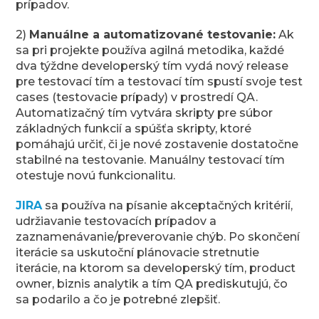
prípadov.
2)
Manuálne a automatizované testovanie:
Ak
sa pri projekte používa agilná metodika, každé
dva týždne developerský tím vydá nový release
pre testovací tím a testovací tím spustí svoje test
cases (testovacie prípady) v prostredí QA.
Automatizačný tím vytvára skripty pre súbor
základných funkcií a spúšťa skripty, ktoré
pomáhajú určiť, či je nové zostavenie dostatočne
stabilné na testovanie. Manuálny testovací tím
otestuje novú funkcionalitu.
JIRA
sa používa na písanie akceptačných kritérií,
udržiavanie testovacích prípadov a
zaznamenávanie/preverovanie chýb. Po skončení
iterácie sa uskutoční plánovacie stretnutie
iterácie, na ktorom sa developerský tím, product
owner, biznis analytik a tím QA prediskutujú, čo
sa podarilo a čo je potrebné zlepšiť.